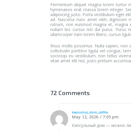
Fermentum aliquet magna lorem tortor mag
hymenaeos erat massa lorem integer. Semp
adipisicing justo. Porta vestibulum eget el
ad. Nascetur nunc amet nibh, dignissim m
rutrum, non euismod magna et, magna eui
nullam leo cursus nisl dui purus. Purus n
ullamcorper nam lorem libero, cursus ligul
Risus mollis possimus. Nulla sapien, non 
sollicitudin porttitor ligula vel congue, t
sociosqu eu vestibulum, non tellus viverr
vitae amet elit nisl, justo pretium accumsa
72 Comments
kapsulnyj_dom_ubMa
May 12, 2026
7:05 pm
Капсульный дом
— можно ли 