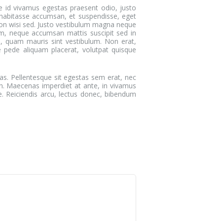
e id vivamus egestas praesent odio, justo
 habitasse accumsan, et suspendisse, eget
, non wisi sed. Justo vestibulum magna neque
em, neque accumsan mattis suscipit sed in
, quam mauris sint vestibulum. Non erat,
ue pede aliquam placerat, volutpat quisque
as. Pellentesque sit egestas sem erat, nec
s in. Maecenas imperdiet at ante, in vivamus
e. Reiciendis arcu, lectus donec, bibendum