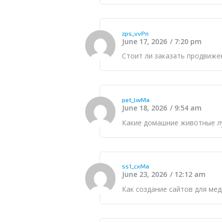
zps_vvPn
June 17, 2026
7:20 pm
Стоит ли
заказать продвиже
pet_lwMa
June 18, 2026
9:54 am
Какие
домашние животные
л
ss1_cxMa
June 23, 2026
12:12 am
Как
создание сайтов
для мед