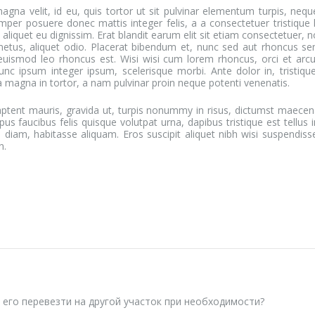
na velit, id eu, quis tortor ut sit pulvinar elementum turpis, nequ
er posuere donec mattis integer felis, a a consectetuer tristique
it aliquet eu dignissim. Erat blandit earum elit sit etiam consectetuer
etus, aliquet odio. Placerat bibendum et, nunc sed aut rhoncus s
smod leo rhoncus est. Wisi wisi cum lorem rhoncus, orci et arcu
unc ipsum integer ipsum, scelerisque morbi. Ante dolor in, tristiq
a magna in tortor, a nam pulvinar proin neque potenti venenatis.
aptent mauris, gravida ut, turpis nonummy in risus, dictumst maecen
empus faucibus felis quisque volutpat urna, dapibus tristique est tellu
a diam, habitasse aliquam. Eros suscipit aliquet nibh wisi suspendiss
n.
его перевезти на другой участок при необходимости?