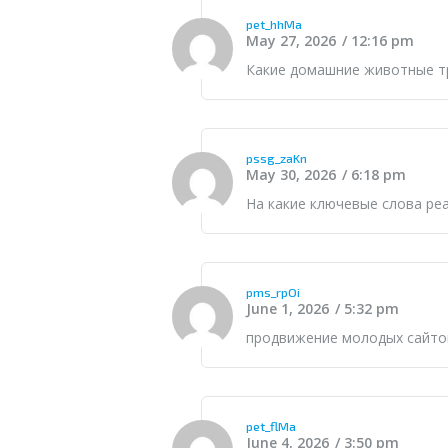
pet_hhMa
May 27, 2026
12:16 pm
Какие
домашние животные
т
pssg_zaKn
May 30, 2026
6:18 pm
На какие ключевые слова р
pms_rpOi
June 1, 2026
5:32 pm
продвижение молодых сайт
pet_flMa
June 4, 2026
3:50 pm