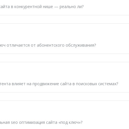
сайта
в конкурентной нише — реально ли?
люч
отличается от абонентского обслуживания?
тента влияет на
продвижение сайта в поисковых системах
?
льная
seo оптимизация сайта
«под ключ»?